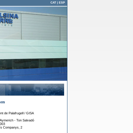
CAT
|
ESP
sos
t de Palafrugell / GISA
Aymerich - Ton Salvadó
003
uís Companys, 2