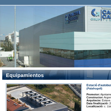
Equipamientos
Estació d'autobu
(Palafrugell)
Promotor:
Ajuntamen
Constructor:
Argon
Arquitecte:
Esteve 
Data finalització:
2
Localització:
c. Ll