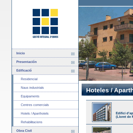
Inicio
Presentación
Edificació
Residencial
Naus industrials
Hoteles / Apart
Equipaments
Centres comercials
Edifici d'
Hotels / Aparthotels
(Lloret de 
Rehabilitacions
Obra Civil